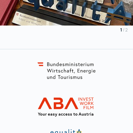
1
/
2
Zur Hauptnavigation
Link zur BMA
ABA Equalita
ABA Equalita