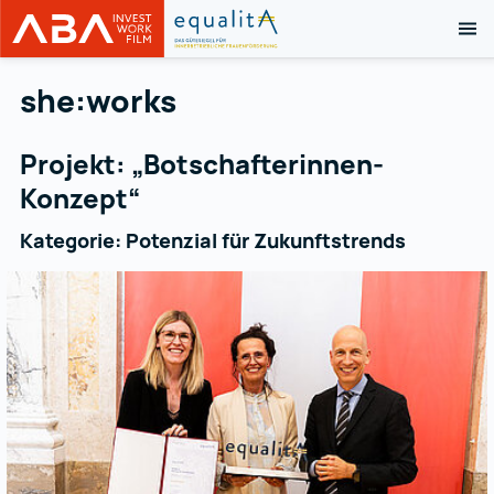
MO
Zum Inhalt
ABA Equalita
ABA Equalita
she:works
Projekt: „Botschafterinnen-
Konzept“
Kategorie: Potenzial für Zukunftstrends